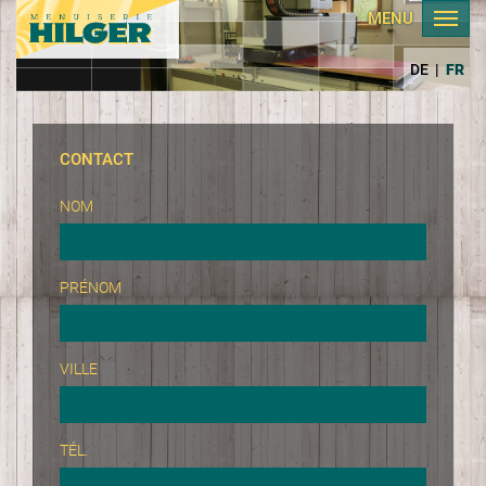
MENU
DE
|
FR
CONTACT
NOM
PRÉNOM
VILLE
TÉL.