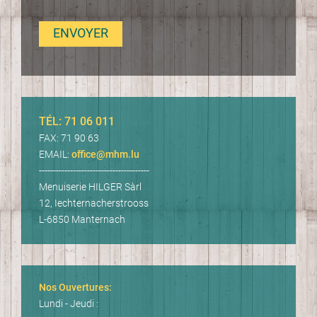
ENVOYER
TÉL: 71 06 011
FAX: 71 90 63
EMAIL:
office@
mhm.lu
---------------------------------------
Menuiserie HILGER Sàrl
12, Iechternacherstrooss
L-6850 Manternach
Nos Ouvertures:
Lundi - Jeudi :