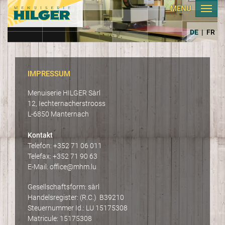
MENU
DE
|
FR
IMPRESSUM
Menuiserie HILGER Sàrl
12, Iechternacherstrooss
L-6850 Manternach
Kontakt
Telefon: +352 71 06 011
Telefax: +352 71 90 63
E-Mail: office@mhm.lu
Gesellschaftsform: sàrl
Handelsregister: (R.C.) B39210
Steuernummer Id.: LU 15175308
Matricule: 15175308