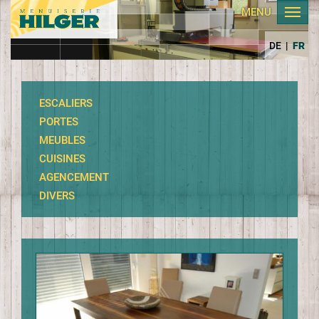
MENU
DE
|
FR
ESCALIERS
PORTES
MEUBLES
CUISINES
AGENCEMENT
DIVERS